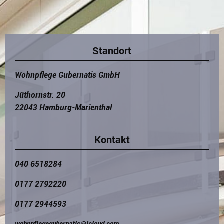
Standort
Wohnpflege Gubernatis GmbH
Jüthornstr. 20
22043 Hamburg-Marienthal
Kontakt
040 6518284
0177 2792220
0177 2944593
wohnpflegegubernatis@icloud.com