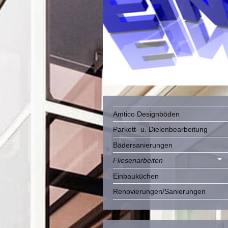
Amtico Designböden
Parkett- u. Dielenbearbeitung
Bädersanierungen
Fliesenarbeiten
Einbauküchen
Renovierungen/Sanierungen