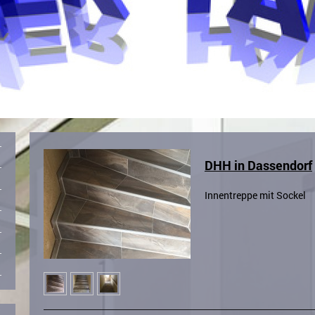
DHH in Dassendorf
Innentreppe mit Sockel